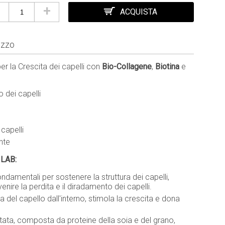
+
ACQUISTA
izzo
 la Crescita dei capelli con
Bio-Collagene
,
Biotina
e
 dei capelli
capelli
nte
 LAB:
ondamentali per sostenere la struttura dei capelli,
venire la perdita e il diradamento dei capelli.
ra del capello dall'interno, stimola la crescita e dona
tata, composta da proteine della soia e del grano,