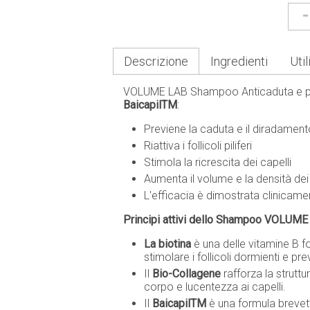
-
Descrizione
Ingredienti
Util
VOLUME LAB Shampoo Anticaduta e per
BaicapilTM
:
Previene la caduta e il diradamento
Riattiva i follicoli piliferi
Stimola la ricrescita dei capelli
Aumenta il volume e la densità dei 
L'efficacia è dimostrata clinicame
Principi attivi dello Shampoo VOLUME
La biotina
è una delle vitamine B f
stimolare i follicoli dormienti e pre
Il
Bio-Collagene
rafforza la struttu
corpo e lucentezza ai capelli.
Il
BaicapilTM
è una formula brevet