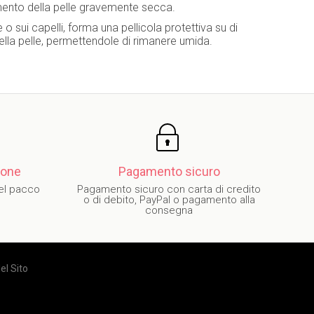
ttamento della pelle gravemente secca.
e o sui capelli, forma una pellicola protettiva su di
della pelle, permettendole di rimanere umida.
zione
Pagamento sicuro
del pacco
Pagamento sicuro con carta di credito
o di debito, PayPal o pagamento alla
consegna
l Sito