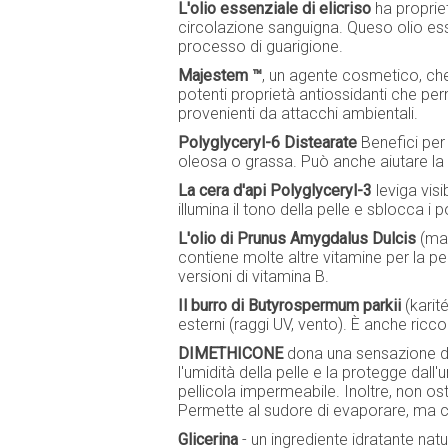
L'olio essenziale di elicriso
ha propriet
circolazione sanguigna. Queso olio esse
processo di guarigione.
Majestem ™
, un agente cosmetico, che v
potenti proprietà antiossidanti che perm
provenienti da attacchi ambientali.
Polyglyceryl-6 Distearate
Benefici per 
oleosa o grassa. Può anche aiutare la p
La cera d'api Polyglyceryl-3
leviga visi
illumina il tono della pelle e sblocca i po
L'olio di Prunus Amygdalus Dulcis
(man
contiene molte altre vitamine per la pe
versioni di vitamina B.
Il burro di Butyrospermum parkii
(karit
esterni (raggi UV, vento). È anche ricco
DIMETHICONE
dona una sensazione di
l'umidità della pelle e la protegge dall
pellicola impermeabile. Inoltre, non ostr
Permette al sudore di evaporare, ma co
Glicerina
- un ingrediente idratante natu