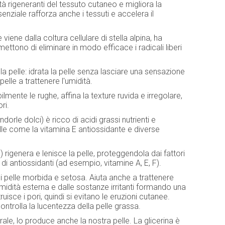
à rigeneranti del tessuto cutaneo e migliora la
nziale rafforza anche i tessuti e accelera il
iene dalla coltura cellulare di stella alpina, ha
ettono di eliminare in modo efficace i radicali liberi
la pelle: idrata la pelle senza lasciare una sensazione
elle a trattenere l'umidità.
bilmente le rughe, affina la texture ruvida e irregolare,
ri.
dorle dolci) è ricco di acidi grassi nutrienti e
lle come la vitamina E antiossidante e diverse
é) rigenera e lenisce la pelle, proteggendola dai fattori
 di antiossidanti (ad esempio, vitamine A, E, F).
 pelle morbida e setosa. Aiuta anche a trattenere
'umidità esterna e dalle sostanze irritanti formando una
uisce i pori, quindi si evitano le eruzioni cutanee.
ntrolla la lucentezza della pelle grassa.
rale, lo produce anche la nostra pelle. La glicerina è