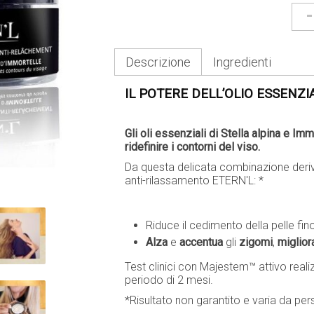
-
Descrizione
Ingredienti
IL POTERE DELL’OLIO ESSENZI
Gli oli essenziali di Stella alpina e Imm
ridefinire i contorni del viso.
Da questa delicata combinazione deriv
anti-rilassamento ETERN'L: *
Riduce il cedimento della pelle fino
Alza
e
accentua
gli
zigomi
,
miglio
Test clinici con Majestem™ attivo reali
periodo di 2 mesi.
*Risultato non garantito e varia da pe