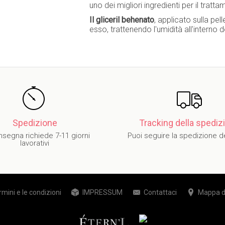
uno dei migliori ingredienti per il tra
Il gliceril behenato
, applicato sulla pell
esso, trattenendo l'umidità all'interno 
Spedizione
Tracking della spedi
nsegna richiede 7-11 giorni
Puoi seguire la spedizione 
lavorativi
rmini e le condizioni
IMPRESSUM
Contattaci
Mappa de