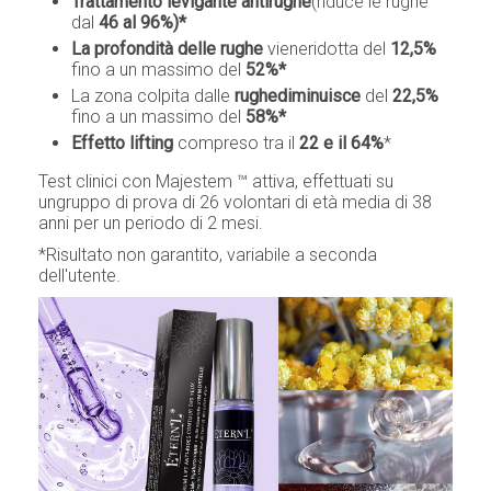
Trattamento levigante antirughe
(riduce le rughe
dal
46 al 96%)*
La profondità delle rughe
vieneridotta del
12,5%
fino a un massimo del
52%*
La zona colpita dalle
rughediminuisce
del
22,5%
fino a un massimo del
58%*
Effetto lifting
compreso tra il
22 e il 64%
*
Test clinici con Majestem ™ attiva, effettuati su
ungruppo di prova di 26 volontari di età media di 38
anni per un periodo di 2 mesi.
*Risultato non garantito, variabile a seconda
dell'utente.